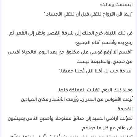
ابتسمت وقالت:
"ربما لأن الأرواح تلتقي قبل أن تلتقي الأجساد."
في تلك الليلة، خرج الملك إلى شرفة القصر، ونظر إلى القمر، ثم
رفع يده وأقسم أمام الجميع:
"أقسم ألا أرفع قوسي على مخلوق حيّ بعد اليوم. فالحياة أقدس
من مجدي، والطبيعة ليست
ساحة حرب بل أمّنا التي تُحبنا جميعًا."
ومنذ ذلك اليوم، تغيّرت المملكة كلها.
نُزعت الأقواس من الجدران، وزُرعت الأشجار مكان الميادين
القديمة.
تحوّلت أراضي الصيد إلى حدائق مفتوحة، وأصبح الناس يعيشون
في وئام مع كل ما حولهم.