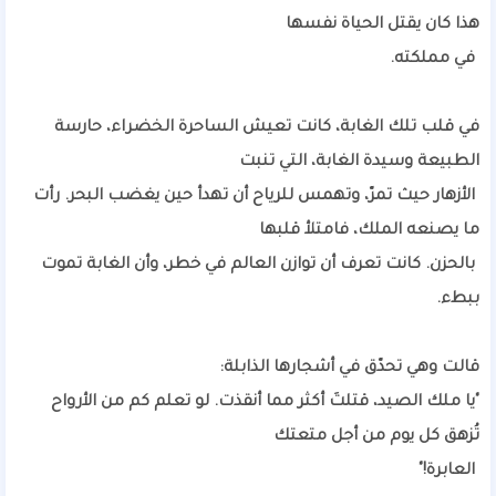
هذا كان يقتل الحياة نفسها
في مملكته.
في قلب تلك الغابة، كانت تعيش الساحرة الخضراء، حارسة
الطبيعة وسيدة الغابة، التي تنبت
الأزهار حيث تمرّ، وتهمس للرياح أن تهدأ حين يغضب البحر. رأت
ما يصنعه الملك، فامتلأ قلبها
بالحزن. كانت تعرف أن توازن العالم في خطر، وأن الغابة تموت
ببطء.
قالت وهي تحدّق في أشجارها الذابلة:
"يا ملك الصيد، قتلتَ أكثر مما أنقذت. لو تعلم كم من الأرواح
تُزهق كل يوم من أجل متعتك
العابرة!"