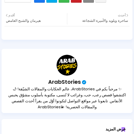
أحدث
أقدم
ساحرة ويلويد والأميرة الشجاعة
هيرمان والشبح الغامض
ArabStories
✨ مرحباً بكم في ArabStories، عالم الحكايات والمقالات الشيّقة! 🌙
اكتشفوا قصص رعب، حب، وغرائب لا تُنسى، مكتوبة بأسلوب مشوّق يحبس
الأنفاس. تابعونا عبر مواقع التواصل لتكونوا أوّل من يقرأ أحدث القصص
والمقالات الحصرية! 💫ArabStories
عرض المزيد