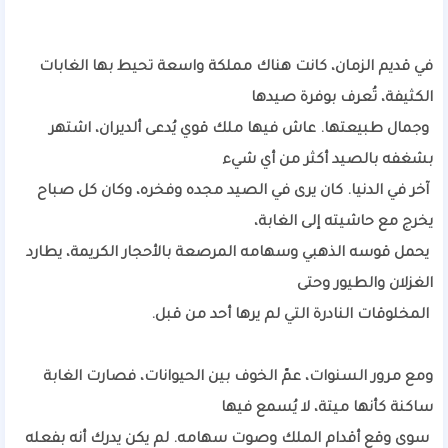
في قديم الزمان، كانت هناك مملكة واسعة تحيط بها الغابات
الكثيفة، تُعرف بوفرة صيدها
وجمال طبيعتها. عاش فيها ملك قوي يُدعى ألديران، اشتهر
بشغفه بالصيد أكثر من أي شيء
آخر في الدنيا. كان يرى في الصيد مجده وفخره، وكان كل صباح
يخرج مع حاشيته إلى الغابة،
يحمل قوسه الذهبي وسهامه المرصعة بالأحجار الكريمة، يطارد
الغزلان والطيور وحتى
المخلوقات النادرة التي لم يرها أحد من قبل.
ومع مرور السنوات، عمّ الخوف بين الحيوانات، فصارت الغابة
ساكنة كأنها ميتة، لا يُسمع فيها
سوى وقع أقدام الملك وصوت سهامه. لم يكن يدرك أنه بفعله