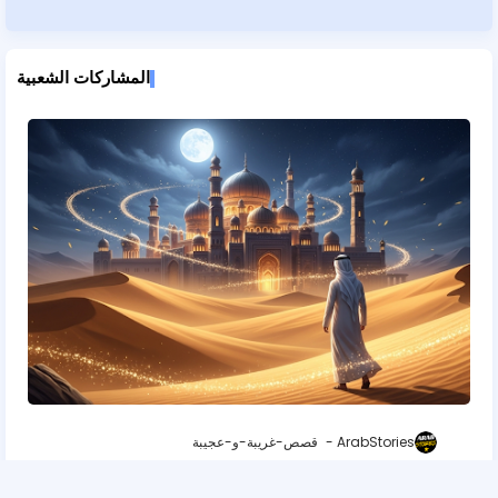
المشاركات الشعبية
ArabStories
قصص-غريبة-و-عجيبة
🕌 القصة: سرّ القصر الذي يختفي عند الفجر