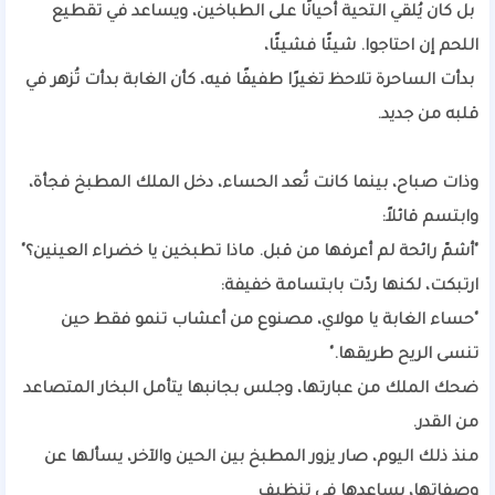
بل كان يُلقي التحية أحيانًا على الطباخين، ويساعد في تقطيع
اللحم إن احتاجوا. شيئًا فشيئًا،
بدأت الساحرة تلاحظ تغيرًا طفيفًا فيه، كأن الغابة بدأت تُزهر في
قلبه من جديد.
وذات صباح، بينما كانت تُعد الحساء، دخل الملك المطبخ فجأة،
وابتسم قائلاً:
"أشمّ رائحة لم أعرفها من قبل. ماذا تطبخين يا خضراء العينين؟"
ارتبكت، لكنها ردّت بابتسامة خفيفة:
"حساء الغابة يا مولاي، مصنوع من أعشاب تنمو فقط حين
تنسى الريح طريقها."
ضحك الملك من عبارتها، وجلس بجانبها يتأمل البخار المتصاعد
من القدر.
منذ ذلك اليوم، صار يزور المطبخ بين الحين والآخر، يسألها عن
وصفاتها، يساعدها في تنظيف