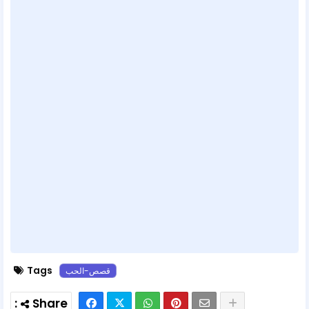
Tags
قصص-الحب