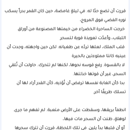
قررت أن تضع حدًا له. في ليلةٍ غامضة، حين كان القمر بدراً يسكب
نوره الفضي فوق المروج،
خرجت الساحرة الخضراء من خيمتها المصنوعة من أوراق
اللبلاب، وأعدّت تعويذة قوية لتسحر
قلب الملك، لعلها تردّه عن طغيانه. لكن حين واجهته، وجدت أن
عينيه كانتا مملوءتين بالحيرة
لا بالقسوة. رفع قوسه نحوها، لكنها لم تتحرك. حاولت أن تُلقي
السحر، غير أن قوتها خذلتها.
بدا كأن الغابة نفسها ترفض أن تُؤذيه، كأن القدر أراد لها أن
تسلك طريقًا آخر.
انطفأ بريقها، وسقطت على الأرض متعبة. لم تفهم ما جرى.
لوهلةٍ، ظنت أن السحر مات فيها،
أو أن قلبها بدأ يلين. في تلك اللحظة، قررت أن تترك سحرها