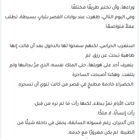
وراءها، وأن تختبر طريقًا مختلفًا.
وفي اليوم التالي، ظهرت عند بوابات القصر بثيابٍ بسيطة، تطلب
عملاً متواضعًا.
استغرب الحراس، لكنهم سمحوا لها بالدخول بعد أن قالت إنها
طاهية تبحث عن رزق. لم
يتعرف أحد على هويتها، حتى الملك نفسه، الذي مرّ بجانبها ولم
يلتفت. وهكذا أصبحت الساحرة
الخضراء خادمة مطبخٍ في قصر من كانت تنوي أن تسحره.
كانت الأيام تمرّ ببطء، لكنها رأت ما لم تره من قبل:
رأت إنسانًا، لا ملكًا.
كان ألديران، رغم قسوته السابقة، يحمل في داخله شيئًا من
الطيبة. لم يكن مغرورًا مع خدمه،