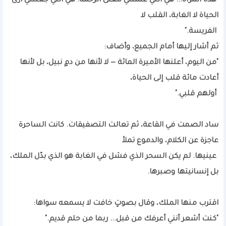
"هذه المرأة... هي التي علمتني معنى الرحمة. هي التي جعلتني أرى
الحياة لا الغابة، القلب لا
الفريسة."
ثم أشار إليها أمام الجميع، وأضاف:
"من اليوم، أعلنها الأميرة المائة — لا لأنها من دمٍ نبيل، بل لأنها
أعادت مائة قلب إلى الحياة،
أولهم قلبي."
ساد الصمت في القاعة، ثم تعالت التصفيقات. كانت الساحرة
عاجزة عن الكلام، والدموع تملأ
عينيها. لم يكن السحر الذي فشل في الغابة هو الذي بدّل الملك،
بل إنسانيتها وصبرها.
اقترب منها الملك، وقال بصوتٍ خافت لا يسمعه سواها:
"كنت أشعر أنني أعرفك من قبل... ربما من حلم قديم."