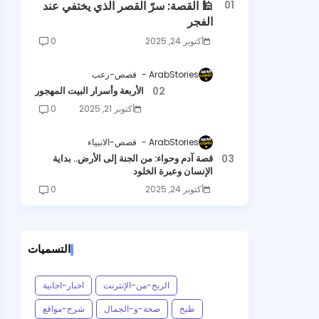
🕌 القصة: سرّ القصر الذي يختفي عند
الفجر
أكتوبر 24, 2025
0
ArabStories
قصص-رعب
الأربعة وأسرار البيت المهجور
أكتوبر 21, 2025
0
ArabStories
قصص-الانبياء
قصة آدم وحواء: من الجنة إلى الأرض.. بداية
الإنسان وعبرة الخلود
أكتوبر 24, 2025
0
التسميات
الربح-من-الإنترنت
اخبار-اجابية
طبخ
صحة-و-الجمال
شرح-مواقع