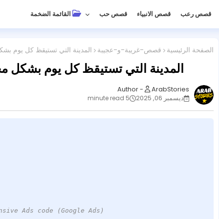
قصص رعب
قصص الانبياء
قصص حب
القائمة الضخمة
الصفحة الرئيسية
قصص-غريبة-و-عجيبة
المدينة التي تستيقظ كل يوم ب
المدينة التي تستيقظ كل يوم بشكل 
ArabStories
ديسمبر 06, 2025
5 minute read
nsive Ads code (Google Ads)