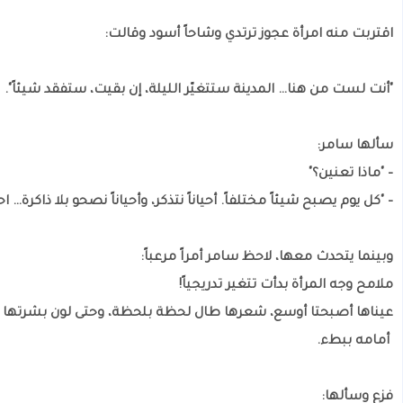
اقتربت منه امرأة عجوز ترتدي وشاحاً أسود وقالت:
"أنت لست من هنا… المدينة ستتغيّر الليلة، إن بقيت، ستفقد شيئاً".
سألها سامر:
– "ماذا تعنين؟"
– "كل يوم يصبح شيئاً مختلفاً. أحياناً نتذكر، وأحياناً نصحو بلا ذاكرة… اح
وبينما يتحدث معها، لاحظ سامر أمراً مرعباً:
ملامح وجه المرأة بدأت تتغير تدريجياً!
عيناها أصبحتا أوسع، شعرها طال لحظة بلحظة، وحتى لون بشرتها أص
أمامه ببطء.
فزع وسألها: