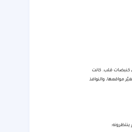
بل كنبضات قلب. كانت
يّر مواقعها، والنوافذ
ينتظرونه: