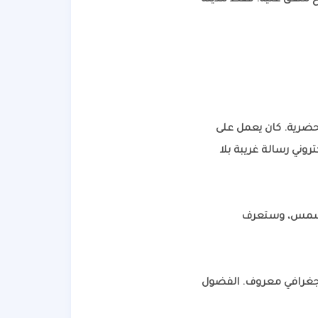
يخ متّفق عليه. فقط مدينة
حضرية. كان يعمل على
روني رسالة غريبة بلا
 الشمس، وستعرف
 جغرافي معروف. الفضول