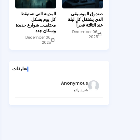
صندوق الموسيقى
المدينة التي تستيقظ
الذي يشتغل كل ليلة
كل يوم بشكل
عند الثالثة فجراً
مختلف… شوارع جديدة
وسكان جدد
December 06,
2025
December 06,
2025
تعليقات
Anonymous
شرح رائع