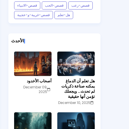
قصص-رعب
قصص-الحب
قصص-الانبياء
هل-تعلم
قصص-غريبة-و-عجيبة
الأحدث
هل تعلم أن الدماغ
أصحاب الأخدود
يمكنه صناعة ذكريات
December 09,
لم تحدث… ويجعلك
2025
تؤمن أنها حقيقية
December 10, 2025