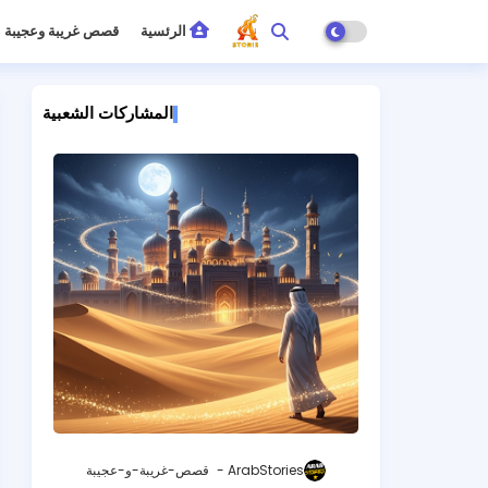
الرئسية
قصص غريبة وعجيبة
المشاركات الشعبية
ArabStories
قصص-غريبة-و-عجيبة