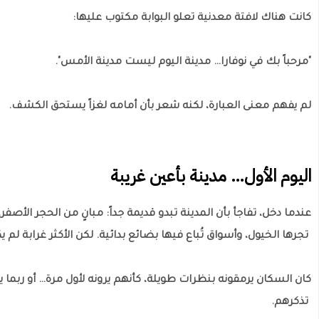
كانت هناك لافتة معدنية تعلو البوابة مكتوب عليها:
"مرحباً بك في نوفارا… مدينة اليوم ليست مدينة الأمس".
لم يفهم معنى العبارة، لكنه شعر بأن أمامه لغزاً يستحق الكشف.
اليوم الأول… مدينة بأعين غريبة
عندما دخل، تفاجأ بأن المدينة تبدو قديمة جداً: مبانٍ من الحجر الأصف
تجرها الخيول، وأسواق تُباع فيها بضائع بدائية. لكن الأكثر غرابة لم ي
كان السكان يرمقونه بنظرات طويلة، كأنهم يرونه لأول مرة… أو ربما ي
تذكرهم.