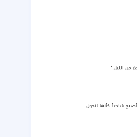
ذر من الليل."
بح شاحباً. كأنها تتحول