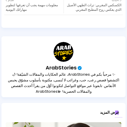
أحدث
أقدم
الكسكس المغربي: تراث الطهي الأصيل
معلومات مهمة يجب أن تعرفها لتطوير
الذي يعكس روح المطبخ المغربي
مهاراتك اليومية
ArabStories
✨ مرحباً بكم في ArabStories، عالم الحكايات والمقالات الشيّقة! 🌙
اكتشفوا قصص رعب، حب، وغرائب لا تُنسى، مكتوبة بأسلوب مشوّق يحبس
الأنفاس. تابعونا عبر مواقع التواصل لتكونوا أوّل من يقرأ أحدث القصص
والمقالات الحصرية! 💫ArabStories
عرض المزيد