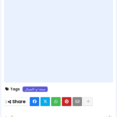
Tags
صحة-و-الجمال